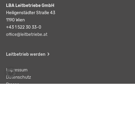
LBA Leitbetriebe GmbH
Heiligenstädter Straße 43
1190 Wien
+43 1 522 30 33-0
office@leitbetriebe.at
Leitbetrieb werden
Impressum
Datenschutz
Presse
Team
Kontakt
AGB
Haftungsausschluss
© LBA Leitbetriebe GmbH