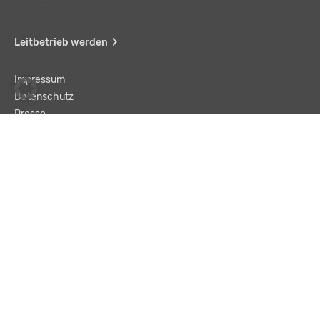
Leitbetrieb werden
Impressum
Datenschutz
Presse
Team
Kontakt
AGB
Haftungsausschluss
© LBA Leitbetriebe GmbH
Text und „Enter“ eingeben, um eine Suche zu starten.