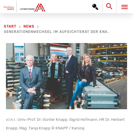
Zum
Search
HA
Inhalt
springen
START
NEWS
GENERATIONENWECHSEL IM AUFSICHTSRAT DER KNAPP AG
v.l.n.r.: Univ.-Prof. Dr. Günter Knapp, Sigrid Hofmann, HR Dr. Herbert
Knapp, Mag. Tanja Knapp © KNAPP / Kanizaj