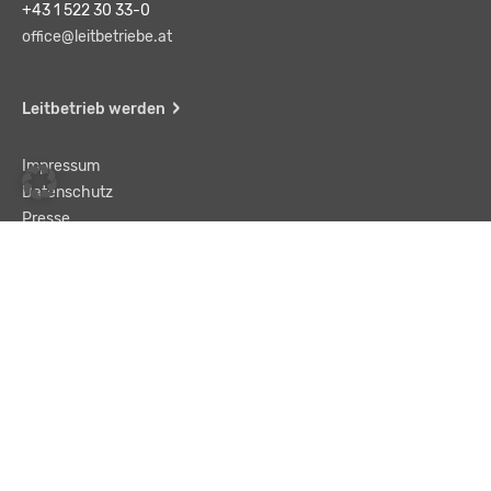
+43 1 522 30 33-0
office@leitbetriebe.at
Leitbetrieb werden
Impressum
Datenschutz
Presse
Team
Kontakt
AGB
Haftungsausschluss
© LBA Leitbetriebe GmbH