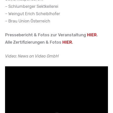
– Schlumberger Sektkellerei
– Weingut Erich Scheiblhofer
– Brau Union Österreich
Pressebericht & Fotos zur Veranstaltung
HIER
.
Alle Zertifizierungen & Fotos
HIER
.
Video: News on Video GmbH