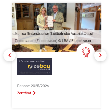
Monica Rintersbacher (Leitbetriebe Austria), Josef
Jos
Zeppetzauer (Zeppetzauer) © LBA / Zeppetzauer
Rin
Periode: 2025/2026
P
Zertifikat
A