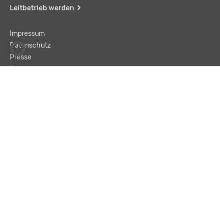
Leitbetrieb werden
Impressum
Datenschutz
Presse
Team
Kontakt
AGB
Haftungsausschluss
© LBA Leitbetriebe GmbH
Text und „Enter“ eingeben, um eine Suche zu starten.
Suchen …