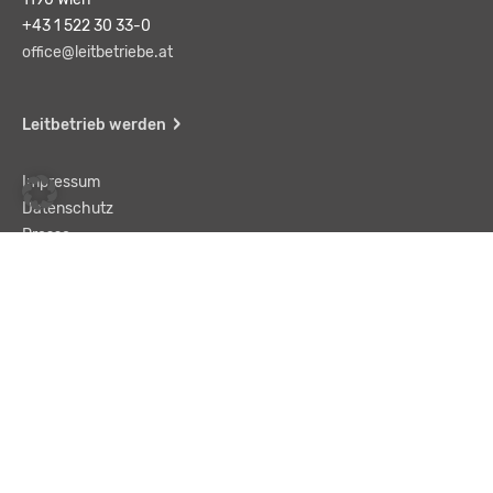
+43 1 522 30 33-0
office@leitbetriebe.at
Leitbetrieb werden
Impressum
Datenschutz
Presse
Team
Kontakt
AGB
Haftungsausschluss
© LBA Leitbetriebe GmbH