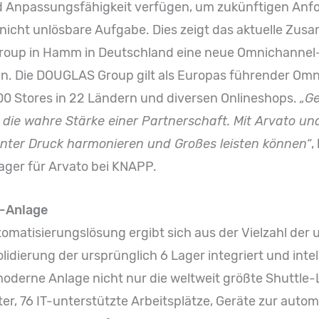
nd Anpas­sungsfähigkeit verfügen, um zukünftigen An
 nicht unlösbare Aufgabe. Dies zeigt das aktuelle Zu
roup in Hamm in Deutschland eine neue Omnichannel
en. Die DOUGLAS Group gilt als Europas führender Om
0 Stores in 22 Ländern und diversen Onlineshops.
„Ge
 die wahre Stärke einer Partnerschaft. Mit Arvato 
unter Druck harmonieren und Großes leisten können“
,
ager für Arvato bei KNAPP.
L-Anlage
matisierungslösung ergibt sich aus der Vielzahl der 
olidierung der ursprünglich 6 Lager integriert und inte
oderne Anlage nicht nur die weltweit größte Shuttle-
er, 76 IT-unterstützte Arbeitsplätze, Geräte zur auto