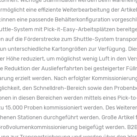
u können. Wichtige Stammdaten werden beim Warenein
rmöglicht eine effiziente Weiterbearbeitung der Artike
r:innen eine passende Behälterkonfiguration vorgesch
tle-System mit Pick-it-Easy-Arbeitsplätzen bereitgest
 auf die Förderstrecke zum Shuttle-System transport
n unterschiedliche Kartongrößen zur Verfügung. Di
er Höhe reduziert, um möglichst wenig Luft in den Ve
e Reduktion der Auslieferfahrten bei gesteigerter Füll
arung erzielt werden. Nach erfolgter Kommissionierun
glichkeit, den Schnelldreh-Bereich sowie den Probenb
nen in diesen Bereichen werden mittels eines Pick-t
zu 15.000 Proben kommissioniert werden. Des Weiter
ehenen Stationen durchgeführt werden. Große Artikel
 Großvolumenkommissionierung beigefügt werden. B