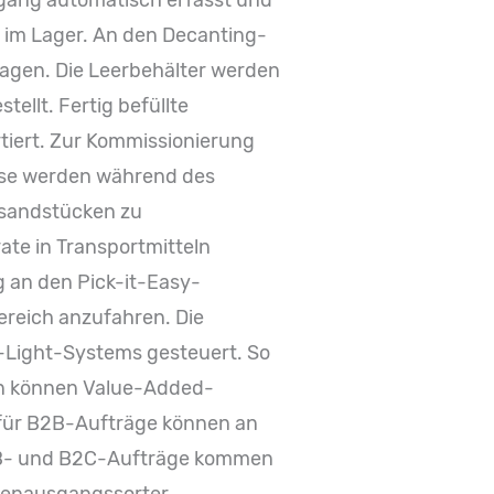
gang automatisch erfasst und
l im Lager. An den Decanting-
lagen. Die Leerbehälter werden
ellt. Fertig befüllte
iert. Zur Kommissionierung
ese werden während des
rsandstücken zu
rate in Transportmitteln
g an den Pick-it-Easy-
ereich anzufahren. Die
o-Light-Systems gesteuert. So
en können Value-Added-
 für B2B-Aufträge können an
2B- und B2C-Aufträge kommen