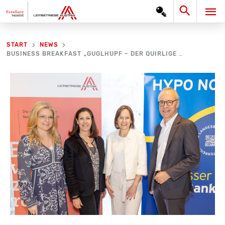
Zum
Search
HA
Inhalt
springen
START
NEWS
BUSINESS BREAKFAST „GUGLHUPF – DER QUIRLIGE AUSTAUSCH“ ZUM THEMA INVESTITIONEN