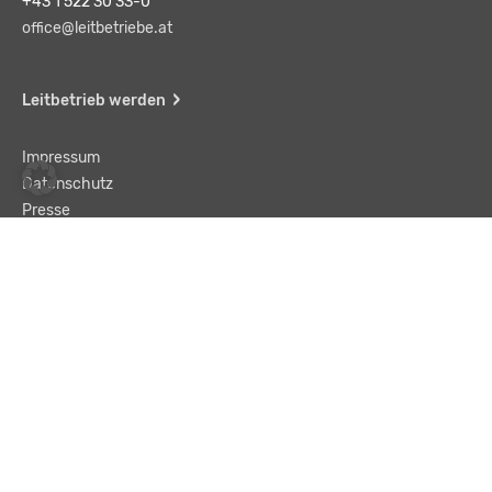
+43 1 522 30 33-0
office@leitbetriebe.at
Leitbetrieb werden
Impressum
Datenschutz
Presse
Team
Kontakt
AGB
Haftungsausschluss
© LBA Leitbetriebe GmbH