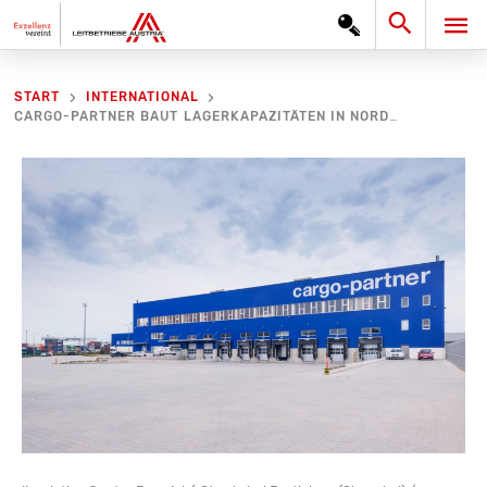
Zum
Search
HA
Inhalt
springen
START
INTERNATIONAL
CARGO-PARTNER BAUT LAGERKAPAZITÄTEN IN NORDOSTEUROPA WEITER AUS