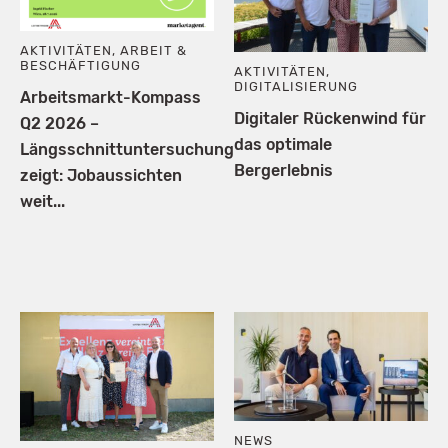
AKTIVITÄTEN
,
ARBEIT &
BESCHÄFTIGUNG
AKTIVITÄTEN
,
DIGITALISIERUNG
Arbeitsmarkt-Kompass
Digitaler Rückenwind für
Q2 2026 –
das optimale
Längsschnittuntersuchung
Bergerlebnis
zeigt: Jobaussichten
weit...
NEWS