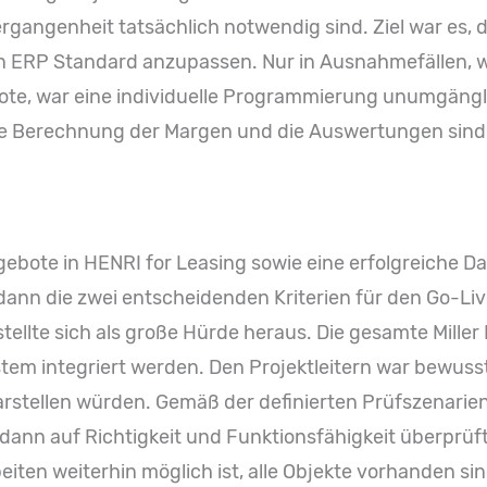
angenheit tatsächlich notwendig sind. Ziel war es, di
n ERP Standard anzupassen. Nur in Ausnahmefällen, wie
ote, war eine individuelle Programmierung unumgängl
ie Berechnung der Margen und die Auswertungen sind be
ngebote in HENRI for Leasing sowie eine erfolgreiche D
nn die zwei entscheidenden Kriterien für den Go-Live.
lte sich als große Hürde heraus. Die gesamte Miller Le
stem integriert werden. Den Projektleitern war bewusst
rstellen würden. Gemäß der definierten Prüfszenarie
 dann auf Richtigkeit und Funktionsfähigkeit überprüft
eiten weiterhin möglich ist, alle Objekte vorhanden si