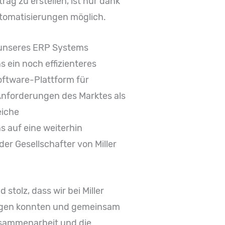
ag zu erstellen, ist nur dank
tomatisierungen möglich.
g unseres ERP Systems
 ein noch effizienteres
Software-Plattform für
e Anforderungen des Marktes als
eiche
s auf eine weiterhin
r Gesellschafter von Miller
stolz, dass wir bei Miller
ragen konnten und gemeinsam
usammenarbeit und die