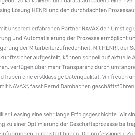
angebot zu kalkulieren und darauf aufbauend einen Vertr
asing Lösung HENRI und den durchdachten Prozessau
eut mit unserem erfahrenen Partner NAVAX den Umstie
erung und Automatisierung der Prozesse ermöglicht uns
eigerung der Mitarbeiterzufriedenheit. Mit HENRI, der 
zukunftssicher aufgestellt, können schnell auf aktuell
ren, verfügen über mehr Transparenz durch umfangr
haben eine erstklassige Datenqualität. Wir freuen un
it NAVAX“, fasst Bernd Dambacher, geschäftsführende
ller Leasing eine sehr lange Erfolgsgeschichte. Wir sind 
ng zu einer Optimierung der Geschäftsprozesse beit
 Einführungen gemeistert haben. Die professionelle Z