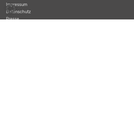
Impressum
Datenschutz
Presse
Team
Kontakt
AGB
Haftungsausschluss
© LBA Leitbetriebe GmbH
Text und „Enter“ eingeben, um eine Suche zu starten.
Suchen …