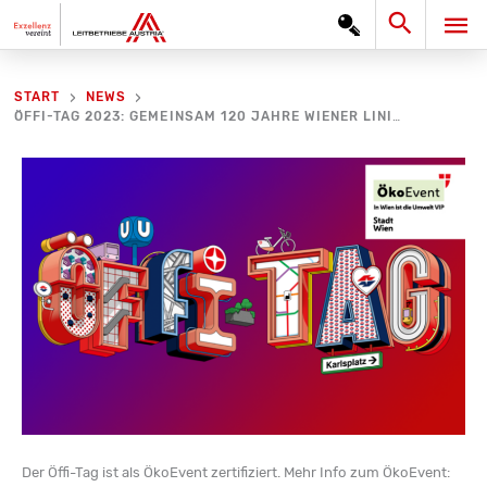
Zum
Search
HA
Inhalt
springen
START
NEWS
ÖFFI-TAG 2023: GEMEINSAM 120 JAHRE WIENER LINIEN FEIERN
Der Öffi-Tag ist als ÖkoEvent zertifiziert. Mehr Info zum ÖkoEvent: