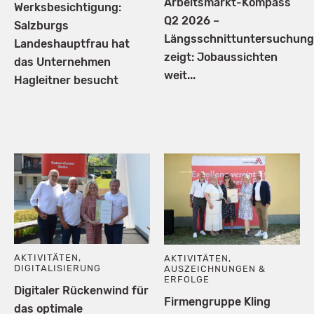
Arbeitsmarkt-Kompass
Werksbesichtigung:
Q2 2026 –
Salzburgs
Längsschnittuntersuchung
Landeshauptfrau hat
zeigt: Jobaussichten
das Unternehmen
weit...
Hagleitner besucht
AKTIVITÄTEN
,
AKTIVITÄTEN
,
DIGITALISIERUNG
AUSZEICHNUNGEN &
ERFOLGE
Digitaler Rückenwind für
Firmengruppe Kling
das optimale