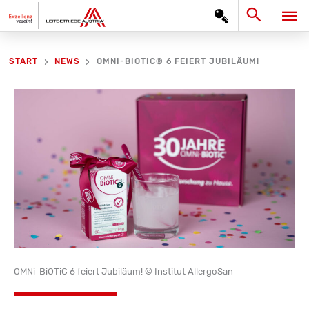
Zum
Search
HA
Inhalt
springen
OMNI-BIOTIC® 6 FEIERT JUBILÄUM!
START
NEWS
OMNi-BiOTiC 6 feiert Jubiläum! © Institut AllergoSan