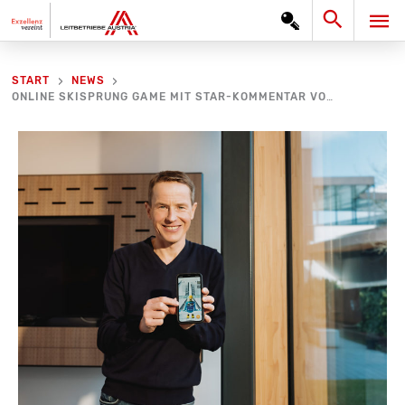
Zum
Search
HA
Inhalt
springen
START
NEWS
ONLINE SKISPRUNG GAME MIT STAR-KOMMENTAR VON ANDI GOLDBERGER GESTARTET