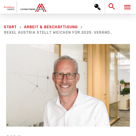
Zum
Search
HA
Inhalt
springen
START
ARBEIT & BESCHÄFTIGUNG
REXEL AUSTRIA STELLT WEICHEN FÜR 2025: VERÄNDERUNGEN IN DER GESCHÄFTSFÜHRUNG UND DEM MANAGEMENTTEAM