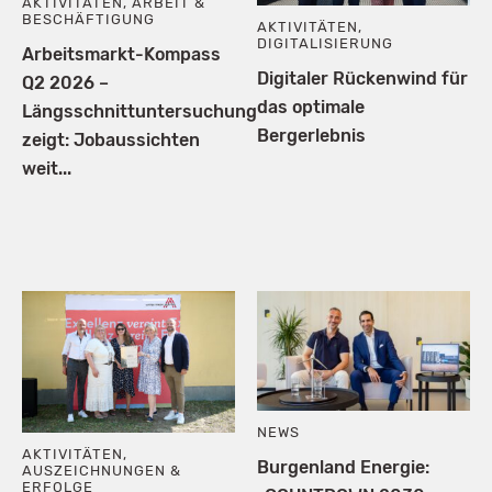
AKTIVITÄTEN
,
ARBEIT &
BESCHÄFTIGUNG
AKTIVITÄTEN
,
DIGITALISIERUNG
Arbeitsmarkt-Kompass
Digitaler Rückenwind für
Q2 2026 –
das optimale
Längsschnittuntersuchung
Bergerlebnis
zeigt: Jobaussichten
weit...
NEWS
AKTIVITÄTEN
,
Burgenland Energie:
AUSZEICHNUNGEN &
ERFOLGE