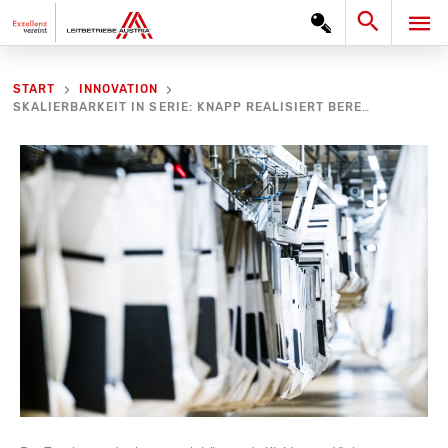
Zum
Search
HA
Inhalt
springen
START
INNOVATION
SKALIERBARKEIT IN SERIE: KNAPP REALISIERT BEREITS FÜNFTE ERWEITERUNG FÜR MATALAN