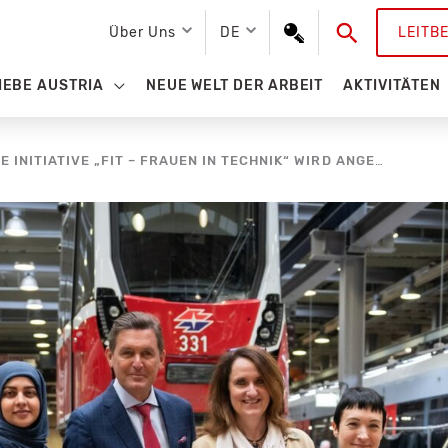
Suchen
Über Uns
DE
LEITB
IEBE AUSTRIA
NEUE WELT DER ARBEIT
AKTIVITÄTEN
WIENER LINIEN: ERFOLGREICHE INITIATIVE „FIT – FRAUEN IN TECHNIK“ WIRD ANGEBAUT