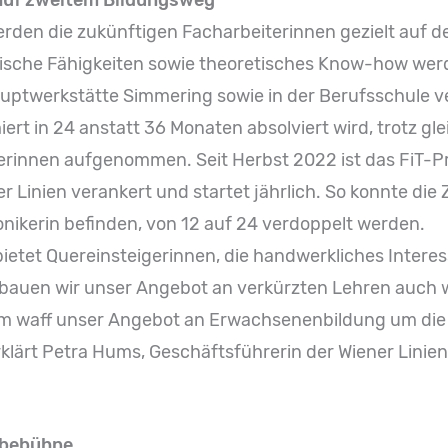
erden die zukünftigen Facharbeiterinnen gezielt auf d
ktische Fähigkeiten sowie theoretisches Know-how w
uptwerkstätte Simmering sowie in der Berufsschule ve
iert in 24 anstatt 36 Monaten absolviert wird, trotz gle
rinnen aufgenommen. Seit Herbst 2022 ist das FiT-P
Linien verankert und startet jährlich. So konnte die Za
nikerin befinden, von 12 auf 24 verdoppelt werden.
etet Quereinsteigerinnen, die handwerkliches Interess
 bauen wir unser Angebot an verkürzten Lehren auch 
m waff unser Angebot an Erwachsenenbildung um die
rklärt Petra Hums, Geschäftsführerin der Wiener Lini
ebebühne