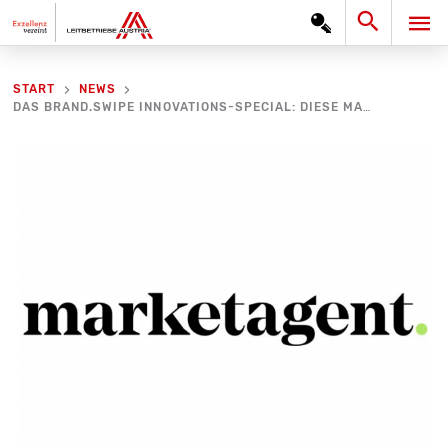
Zum
Search
HA
Inhalt
springen
START
NEWS
DAS BRAND.SWIPE INNOVATIONS-SPECIAL: DIESE MARKEN ÜBERZEUGEN DIE ÖSTERREICHER IN PUNKTO INNOVATION