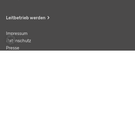
Leitbetrieb werden
Impressum
Datenschutz
Presse
Team
Kontakt
AGB
Haftungsausschluss
© LBA Leitbetriebe GmbH
Text und „Enter“ eingeben, um eine Suche zu starten.