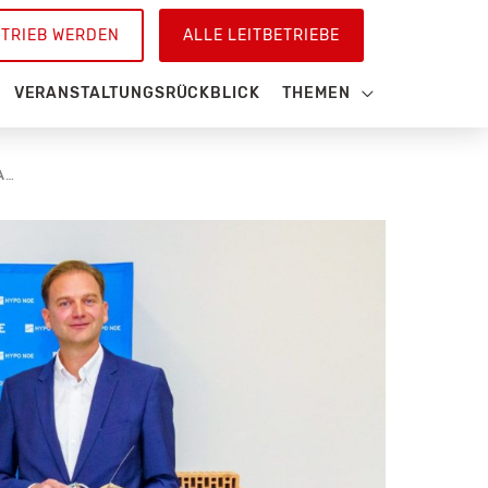
ETRIEB WERDEN
ALLE LEITBETRIEBE
VERANSTALTUNGSRÜCKBLICK
THEMEN
ÖSTERREICH PREMIERE BEI DER HYPO NOE: NEUES ONLINE-TOOL BERECHNET, WAS DER WOHNTRAUM WIRKLICH KOSTET