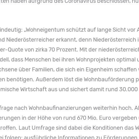
ten haben aufgrund des Coronavirus beschlossen, nun
 eindeutig: „Wohneigentum schützt auf lange Sicht vor
d Niederösterreicher erkannt, denn Niederösterreich i
-Quote von zirka 70 Prozent. Mit der niederösterre
ell, dass Menschen bei ihren Wohnprojekten optimal un
ene über Familien, die sich ein Eigenheim schaffen wo
n benötigen. Außerdem löst die Wohnbauförderung pro
eimische Wirtschaft aus und sichert damit rund 30.000 
frage nach Wohnbaufinanzierungen weiterhin hoch. All
rungen in der Höhe von rund 670 Mio. Euro vergeben 
troffen. Laut Umfrage sind dabei die Konditionen das 
ei folgen: ausführliche Informationen zu Förderungen